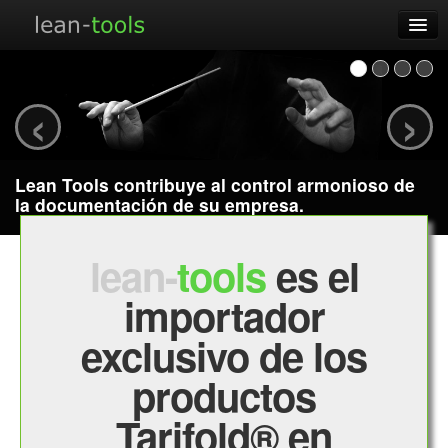
¡Ofertas!
Inicio
Ver su carrito
‹
›
Productos
Acerca
Lean Tools contribuye al control armonioso de
Contacto
la documentación de su empresa.
Distribuidores
lean-
tools
es el
importador
exclusivo de los
productos
Tarifold® en